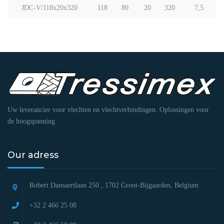
JDC-V/118x20x320
118
80
20
320
7,5
Uw leverancier voor vlechten en vlechtverbindingen. Oplossingen voor
de hoogspanning
Our adress
Robert Dansaertlaan 250 ,
1702 Groot-Bijgaarden, Belgium
+32 2 466 25 08