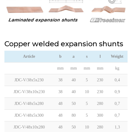
Copper welded expansion shunts
Article
b
a
s
l
Weight
mm
mm
mm
mm
kg
JDC-V/38x5x230
38
40
5
230
0,4
JDC-V/38x10x230
38
40
10
230
0,9
JDC-V/48x5x280
48
50
5
280
0,7
JDC-V/48x5x300
48
80
5
300
0,7
JDC-V/48x10x280
48
50
10
280
1,3