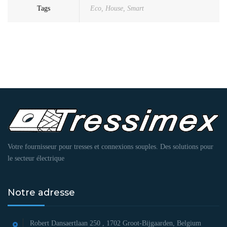
Tags
Eco
,
House
,
Smart
Votre fournisseur pour tresses et connexions souples. Des solutions pour
le secteur électrique
Notre adresse
Robert Dansaertlaan 250 ,
1702 Groot-Bijgaarden, Belgium